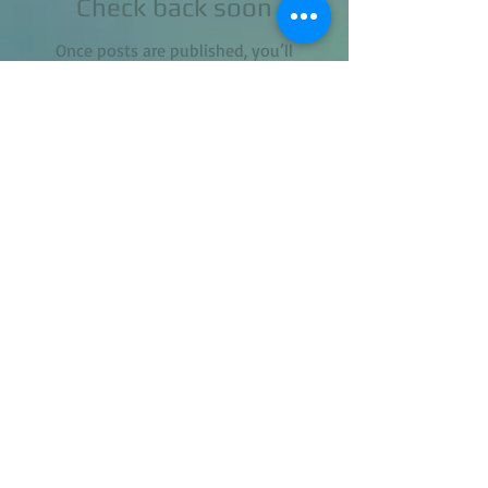
Check back soon
Once posts are published, you’ll
see them here.
Entradas recientes
Como limpiar sillones de
chenille y pana en casa
Cuando debo tapizar en
lugar de limpiar mis sofás
Como limpiar un sofá de
forma casera con productos