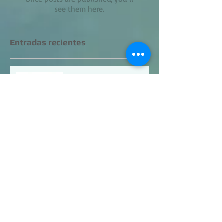
see them here.
Entradas recientes
Como limpiar sillones de
chenille y pana en casa
Cuando debo tapizar en
lugar de limpiar mis sofás
Como limpiar un sofá de
forma casera con productos
al alcance de la mano