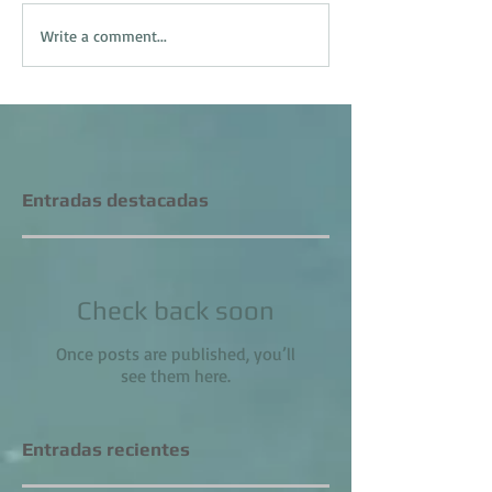
Write a comment...
Entradas destacadas
Check back soon
Once posts are published, you’ll
see them here.
Entradas recientes